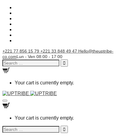
+221 77 856 15 79
+221 33 848 49 47
Hello@theuptribe-
co.com
Lun - Ven 08:00 - 17:00
Search
for:
Your cart is currently empty.
Toggle
navigation
Your cart is currently empty.
Search
for: