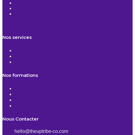
Nos services
Vulgarisation financière
Programmes & formations
Coaching & accompagnement
Nos formations
Finance 360°
Achieve Wellness®
Finance Pro®
Jàngat Jëfandikoo®
Nous Contacter
hello@theuptribe-co.com