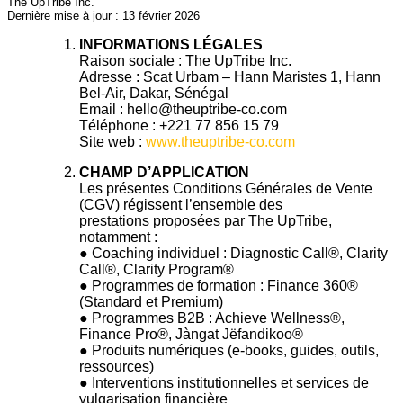
The UpTribe Inc.
Dernière mise à jour : 13 février 2026
INFORMATIONS LÉGALES
Raison sociale : The UpTribe Inc.
Adresse : Scat Urbam – Hann Maristes 1, Hann
Bel-Air, Dakar, Sénégal
Email : hello@theuptribe-co.com
Téléphone : +221 77 856 15 79
Site web :
www.theuptribe-co.com
CHAMP D’APPLICATION
Les présentes Conditions Générales de Vente
(CGV) régissent l’ensemble des
prestations proposées par The UpTribe,
notamment :
● Coaching individuel : Diagnostic Call®, Clarity
Call®, Clarity Program®
● Programmes de formation : Finance 360®
(Standard et Premium)
● Programmes B2B : Achieve Wellness®,
Finance Pro®, Jàngat Jëfandikoo®
● Produits numériques (e-books, guides, outils,
ressources)
● Interventions institutionnelles et services de
vulgarisation financière